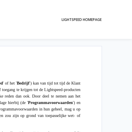
LIGHTSPEED HOMEPAGE
ed
' of het '
Bedrijf
') kan van tijd tot tijd de Klant
of toegang te krijgen tot de Lightspeed-producten
lke reden dan ook. Door deel te nemen aan het
ge hierbij (de '
Programmavoorwaarden
') en
 Programmavoorwaarden in hun geheel, mag u op
 zou zijn op grond van toepasselijke wet- of