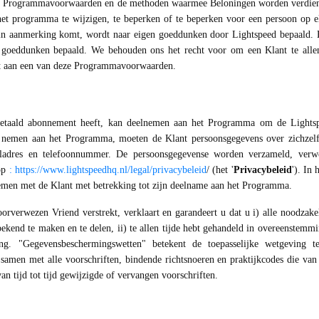
e Programmavoorwaarden en de methoden waarmee Beloningen worden verdiend te
het programma te wijzigen, te beperken of te beperken voor een persoon op
n aanmerking komt, wordt naar eigen goeddunken door Lightspeed bepaald. Het
oeddunken bepaald. We behouden ons het recht voor om een Klant te allen 
et aan een van deze Programmavoorwaarden.
 betaald abonnement heeft, kan deelnemen aan het Programma om de Lightspe
e nemen aan het Programma, moeten de Klant persoonsgegevens over zichzelf
ailadres en telefoonnummer. De persoonsgegevense worden verzameld, ver
 op
:
https://www.lightspeedhq.nl/legal/privacybeleid
/ (het '
Privacybeleid
'). In
emen met de Klant met betrekking tot zijn deelname aan het Programma.
oorverwezen Vriend verstrekt, verklaart en garandeert u dat u i) alle noodza
ekend te maken en te delen, ii) te allen tijde hebt gehandeld in overeenstemmi
g. "Gegevensbeschermingswetten" betekent de toepasselijke wetgeving 
samen met alle voorschriften, bindende richtsnoeren en praktijkcodes die van 
an tijd tot tijd gewijzigde of vervangen voorschriften.