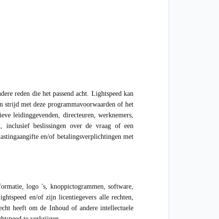
dere reden die het passend acht. Lightspeed kan
 in strijd met deze programmavoorwaarden of het
ieve leidinggevenden, directeuren, werknemers,
d, inclusief beslissingen over de vraag of een
astingaangifte en/of betalingsverplichtingen met
formatie, logo 's, knoppictogrammen, software,
tspeed en/of zijn licentiegevers alle rechten,
echt heeft om de Inhoud of andere intellectuele
htspeed te verkrijgen.