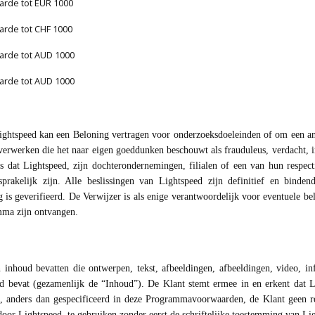
rde tot EUR 1000
rde tot CHF 1000
rde tot AUD 1000
rde tot AUD 1000
Lightspeed kan een Beloning vertragen voor onderzoeksdoeleinden of om een an
te verwerken die het naar eigen goeddunken beschouwt als frauduleus, verdacht,
s dat Lightspeed, zijn dochterondernemingen, filialen of een van hun respect
prakelijk zijn. Alle beslissingen van Lightspeed zijn definitief en binden
 is geverifieerd. De Verwijzer is als enige verantwoordelijk voor eventuele bel
mma zijn ontvangen.
nhoud bevatten die ontwerpen, tekst, afbeeldingen, afbeeldingen, video, in
 bevat (gezamenlijk de “Inhoud”). De Klant stemt ermee in en erkent dat Ligh
at, anders dan gespecificeerd in deze Programmavoorwaarden, de Klant geen r
door Lightspeed, te gebruiken zonder eerst de schriftelijke toestemming van Lig