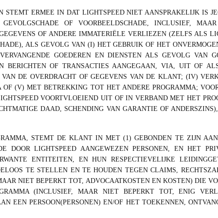
N STEMT ERMEE IN DAT LIGHTSPEED NIET AANSPRAKELIJK IS J
LE, GEVOLGSCHADE OF VOORBEELDSCHADE, INCLUSIEF, MAA
 GEGEVENS OF ANDERE IMMATERIËLE VERLIEZEN (ZELFS ALS 
CHADE), ALS GEVOLG VAN (I) HET GEBRUIK OF HET ONVERMOG
 VERVANGENDE GOEDEREN EN DIENSTEN ALS GEVOLG VAN G
 BERICHTEN OF TRANSACTIES AANGEGAAN, VIA, UIT OF ALS
 VAN DE OVERDRACHT OF GEGEVENS VAN DE KLANT; (IV) VER
A OF (V) MET BETREKKING TOT HET ANDERE PROGRAMMA; VOOR
LIGHTSPEED VOORTVLOEIEND UIT OF IN VERBAND MET HET PR
RECHTMATIGE DAAD, SCHENDING VAN GARANTIE OF ANDERSZINS
RAMMA, STEMT DE KLANT IN MET (1) GEBONDEN TE ZIJN A
DE DOOR LIGHTSPEED AANGEWEZEN PERSONEN, EN HET PRIV
ERWANTE ENTITEITEN, EN HUN RESPECTIEVELIJKE LEIDINGG
ELOOS TE STELLEN EN TE HOUDEN TEGEN CLAIMS, RECHTSZAK
 MAAR NIET BEPERKT TOT, ADVOCAATKOSTEN EN KOSTEN) DIE 
RAMMA (INCLUSIEF, MAAR NIET BEPERKT TOT, ENIG VERL
AN EEN PERSOON(PERSONEN) EN/OF HET TOEKENNEN, ONTVAN