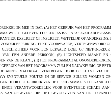
TDRUKKELIJK MEE IN DAT: (A) HET GEBRUIK VAN HET PROGRAM
MMA WORDT GELEVERD OP EEN 'AS IS'- EN 'AS AVAILABLE'-BAS
NTIES, EXPLICIET OF IMPLICIET, WETTELIJK OF ANDERSZINS,
F, ZONDER BEPERKING, ELKE VOORWAARDE, VERTEGENWOORDIG
D, GESCHIKTHEID VOOR EEN BEPAALD DOEL OF NIET-INBREU
 VAN EEN ANDERE PERSOON; (B) LIGHTSPEED MAAKT EN 
 VAN DE KLANT; (II) HET PROGRAMMA ZAL ONONDERBROKEN, TIJ
 GEBRUIK VAN HET PROGRAMMA ZULLEN NAUWKEURIG OF BETROU
E OF ANDER MATERIAAL VERKREGEN DOOR DE KLANT VIA H
(V) EVENTUELE FOUTEN IN DE SERVICE ZULLEN WORDEN GEC
EN DOOR HET GEBRUIK VAN HET PROGRAMMA IS TOEGANKELIJ
LS ENIGE VERANTWOORDELIJK VOOR EVENTUELE SCHADE AAN
ES VAN GEGEVENS DIE HET GEVOLG ZIJN VAN HET DOWNLO