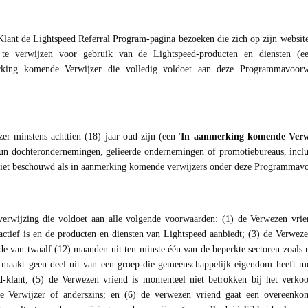
nt de Lightspeed Referral Program-pagina bezoeken die zich op zijn website 
te verwijzen voor gebruik van de Lightspeed-producten en diensten (ee
king komende Verwijzer die volledig voldoet aan deze Programmavoorw
 minstens achttien (18) jaar oud zijn (een '
In aanmerking komende Verw
hun dochterondernemingen, gelieerde ondernemingen of promotiebureaus, inclu
iet beschouwd als in aanmerking komende verwijzers onder deze Programmav
erwijzing die voldoet aan alle volgende voorwaarden: (1) de Verwezen vrie
actief is en de producten en diensten van Lightspeed aanbiedt; (3) de Verweze
e van twaalf (12) maanden uit ten minste één van de beperkte sectoren zoals ui
, maakt geen deel uit van een groep die gemeenschappelijk eigendom heeft m
d-klant; (5) de Verwezen vriend is momenteel niet betrokken bij het verko
ere Verwijzer of anderszins; en (6) de verwezen vriend gaat een overeenko