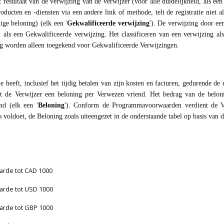
t resultaat van de verwijzing van de verwijzer (voor alle duidelijkheid, als 
ducten en -diensten via een andere link of methode, telt de registratie niet a
ige beloning) (elk een '
Gekwalificeerde verwijzing
'). De verwijzing door een
ls een Gekwalificeerde verwijzing. Het classificeren van een verwijzing als
ng worden alleen toegekend voor Gekwalificeerde Verwijzingen.
 heeft, inclusief het tijdig betalen van zijn kosten en facturen, gedurende de
gt de Verwijzer een beloning per Verwezen vriend. Het bedrag van de beloni
nd (elk een '
Beloning
'). Conform de Programmavoorwaarden verdient de Ver
 voldoet, de Beloning zoals uiteengezet in de onderstaande tabel op basis van 
rde tot CAD 1000
rde tot USD 1000
rde tot GBP 1000