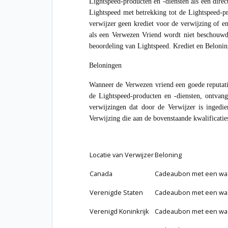
Lightspeed-producten en -diensten als een direc
Lightspeed met betrekking tot de Lightspeed-pro
verwijzer geen krediet voor de verwijzing of en
als een Verwezen Vriend wordt niet beschouwd a
beoordeling van Lightspeed. Krediet en Beloni
Beloningen
Wanneer de Verwezen vriend een goede reputatie
de Lightspeed-producten en -diensten, ontvan
verwijzingen dat door de Verwijzer is ingedie
Verwijzing die aan de bovenstaande kwalificaties
Locatie van Verwijzer
Beloning
Canada
Cadeaubon met een waa
Verenigde Staten
Cadeaubon met een waa
Verenigd Koninkrijk
Cadeaubon met een waa