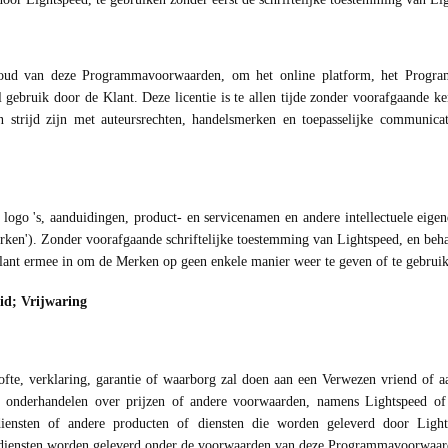
houd van deze Programmavoorwaarden, om het online platform, het Program
 gebruik door de Klant. Deze licentie is te allen tijde zonder voorafgaande k
strijd zijn met auteursrechten, handelsmerken en toepasselijke communicatie
, logo 's, aanduidingen, product- en servicenamen en andere intellectuele eig
erken'). Zonder voorafgaande schriftelijke toestemming van Lightspeed, en beh
 Klant ermee in om de Merken op geen enkele manier weer te geven of te gebrui
id; Vrijwaring
ofte, verklaring, garantie of waarborg zal doen aan een Verwezen vriend of aa
zal onderhandelen over prijzen of andere voorwaarden, namens Lightspeed of
iensten of andere producten of diensten die worden geleverd door Light
 diensten worden geleverd onder de voorwaarden van deze Programmavoorwaa