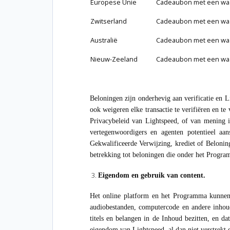
Europese Unie
Cadeaubon met een waa
Zwitserland
Cadeaubon met een waa
Australië
Cadeaubon met een waa
Nieuw-Zeeland
Cadeaubon met een waa
Beloningen zijn onderhevig aan verificatie en 
ook weigeren elke transactie te verifiëren en 
Privacybeleid van Lightspeed, of van mening i
vertegenwoordigers en agenten potentieel aans
Gekwalificeerde Verwijzing, krediet of Beloning
betrekking tot beloningen die onder het Progra
Eigendom en gebruik van content.
Het online platform en het Programma kunnen i
audiobestanden, computercode en andere inhoud
titels en belangen in de Inhoud bezitten, en d
eigendom van Lightspeed, al dan niet verstrekt 