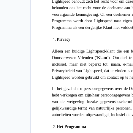
Lightspeed behoudt zich het recht voor om dez
behouden ons het recht voor de deelname aan 
voorafgaande kennisgeving. Of een deelnemer i
Programma wordt door Lightspeed naar eigen g
Programma als een dergelijke Klant niet voldo
Privacy
Alleen een huidige Lightspeed-klant die een
Doorverwezen Vrienden ('
Klant
'). Om deel t
inclusief, maar niet beperkt tot, naam, e-m
Privacybeleid van Lightspeed, dat te vinden is
Lightspeed worden gebruikt om contact op te n
In het geval dat u persoonsgegevens over de D
hebt verkregen om zijn/haar persoonsgegevens b
van de wetgeving inzake gegevensbeschermin
gelijkwaardige term) van natuurlijke personen, 
autoriteiten worden uitgevaardigd, inclusief de v
Het Programma