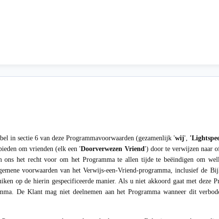
tabel in sectie 6 van deze Programmavoorwaarden (gezamenlijk '
wij
',
'Lightspe
bieden om vrienden (elk een '
Doorverwezen Vriend
') door te verwijzen naar 
n ons het recht voor om het Programma te allen tijde te beëindigen om we
emene voorwaarden van het Verwijs-een-Vriend-programma, inclusief de Bijla
iken op de hierin gespecificeerde manier. Als u niet akkoord gaat met deze
mma. De Klant mag niet deelnemen aan het Programma wanneer dit verboden